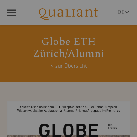
DE
Menü
EN
Globe ETH
Zürich/Alumni
zur Übersicht