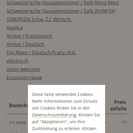
Schweizerische Hauseigentümer / Split Nord-West
Schweizerische Hauseigentümer / Split ZH/W/SH
SZW/RSDA Schw. Z.f. Wirtsch.
Applica
Artiset / Französisch
Artiset / Deutsch
Die Alpen / Deutsch/Franz./Ital.
electra.ch
ticino welcome
Espazium revue
Diese Seite verwendet Cookies.
Mehr Informationen zum Einsatz
Format
Preis
Preis 4C
Bezeichnung
Format
von Cookies finden Sie in der
abfallend
4C
abfallend
Datenschutz­erklärung
. Klicken Sie
180x248
200x265
auf "Akzeptieren", um Ihre
1/1 Seite
7'500
7'50
mm
mm
Zustimmung zu erteilen. Klicken