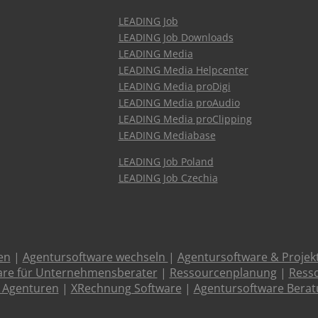
LEADING Job
LEADING Job Downloads
LEADING Media
LEADING Media Helpcenter
LEADING Media proDigi
LEADING Media proAudio
LEADING Media proClipping
LEADING Mediabase
LEADING Job Poland
LEADING Job Czechia
en
|
Agentursoftware wechseln
|
Agentursoftware & Proje
are für Unternehmensberater
|
Ressourcenplanung
|
Resso
 Agenturen
|
XRechnung Software
|
Agentursoftware Bera