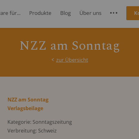
re für...
Produkte
Blog
Über uns
K
S
NZZ am Sonntag
zur Übersicht
NZZ am Sonntag
Verlagsbeilage
Kategorie: Sonntagszeitung
Verbreitung: Schweiz