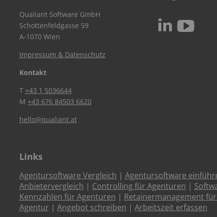
Qualiant Software GmbH
c
N
Schottenfeldgasse 59
A-1070 Wien
Impressum & Datenschutz
Kontakt
T
+43 1 5036644
M
+43 676 84503 6620
hello@qualiant.at
Links
Agentursoftware Vergleich
|
Agentursoftware einführ
Anbietervergleich
|
Controlling für Agenturen
|
Softw
Kennzahlen für Agenturen
|
Retainermanagement für
Agentur
|
Angebot schreiben
|
Arbeitszeit erfassen