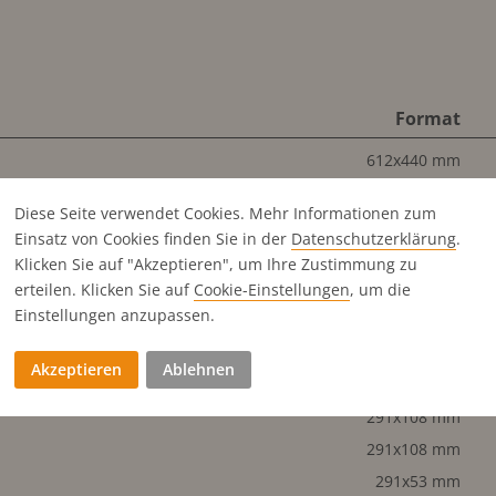
Format
612x440 mm
291x440 mm
Diese Seite verwendet Cookies. Mehr Informationen zum
291x440 mm
Einsatz von Cookies finden Sie in der
Datenschutz­erklärung
.
291x218 mm
Klicken Sie auf "Akzeptieren", um Ihre Zustimmung zu
291x218 mm
erteilen. Klicken Sie auf
Cookie-Einstellungen
, um die
Einstellungen anzupassen.
291x218 mm
291x144 mm
Akzeptieren
Ablehnen
143x218 mm
291x108 mm
291x108 mm
291x53 mm