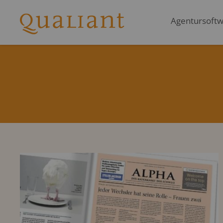
Agentursoftwa