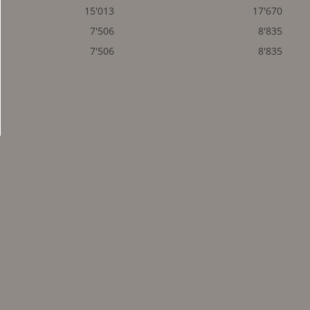
15'013
17'670
7'506
8'835
7'506
8'835