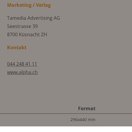
Marketing / Verlag
Tamedia Advertising AG
Seestrasse 39
8700 Küsnacht ZH
Kontakt
044 248 41 11
www.alpha.ch
Format
296x440 mm
146x440 mm