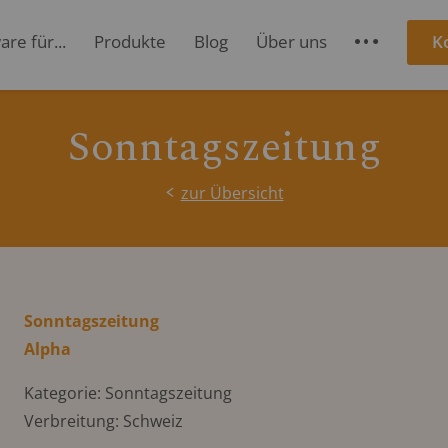
re für...
Produkte
Blog
Über uns
K
S
Sonntagszeitung
zur Übersicht
Sonntagszeitung
Alpha
Kategorie: Sonntagszeitung
Verbreitung: Schweiz