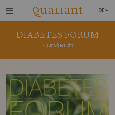
DE
Menü
EN
DIABETES FORUM
zur Übersicht