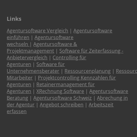
Links
Agentursoftware Vergleich
|
Agentursoftware
einführen
|
Agentursoftware
wechseln
|
Agentursoftware &
Projektmanagement
|
Software für Zeiterfassung -
Anbietervergleich
|
Controlling für
Agenturen
|
Software für
Unternehmensberater
|
Ressourcenplanung
|
Ressour
Mitarbeiter
|
Projektcontrolling Kennzahlen für
Agenturen
|
Retainermanagement für
Agenturen
|
XRechnung Software
|
Agentursoftware
Beratung
|
Agentursoftware Schweiz
|
Abrechung in
der Agentur
|
Angebot schreiben
|
Arbeitszeit
erfassen