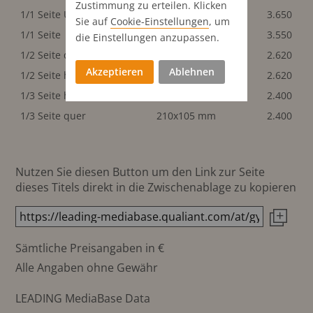
Zustimmung zu erteilen. Klicken
1/1 Seite U2
210x297 mm
3.650
Sie auf
Cookie-Einstellungen
, um
1/1 Seite
210x297 mm
3.550
die Einstellungen anzupassen.
1/2 Seite quer
210x140 mm
2.620
Akzeptieren
Ablehnen
1/2 Seite hoch
102x297 mm
2.620
1/3 Seite hoch
72x297 mm
2.400
1/3 Seite quer
210x105 mm
2.400
Nutzen Sie diesen Button um den Link zur Seite
dieses Titels direkt in die Zwischenablage zu kopieren
Sämtliche Preisangaben in €
Alle Angaben ohne Gewähr
LEADING MediaBase Data