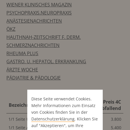
WIENER KLINISCHES MAGAZIN
PSYCHOPRAXIS.NEUROPRAXIS
ANÄSTESIENACHRICHTEN
ÖKZ
HAUTHNAH-ZEITSCHRIFT F. DERM.
SCHMERZNACHRICHTEN
RHEUMA PLUS
GASTRO. U. HEPATOL. ERKRANKUNG
ÄRZTE WOCHE
PÄDIATRIE & PÄDOLOGIE
Diese Seite verwendet Cookies.
Format
Preis 4C
Bezeichnung
Mehr Informationen zum Einsatz
abfallend
abfallend
von Cookies finden Sie in der
Datenschutz­erklärung
. Klicken Sie
1/1 Seite U4
210x297 mm
3.800
auf "Akzeptieren", um Ihre
1/1 Seite Advertorial
210x297 mm
5.400