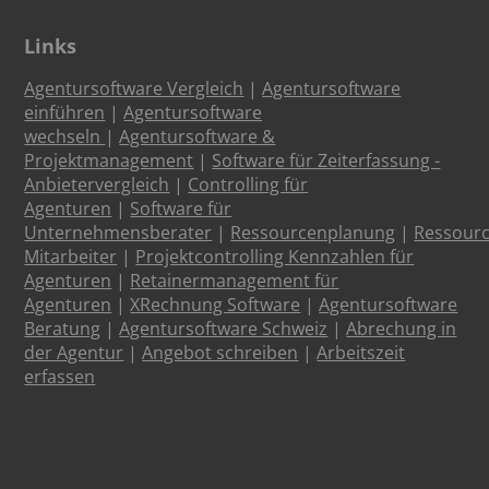
Links
Agentursoftware Vergleich
|
Agentursoftware
einführen
|
Agentursoftware
wechseln
|
Agentursoftware &
Projektmanagement
|
Software für Zeiterfassung -
Anbietervergleich
|
Controlling für
Agenturen
|
Software für
Unternehmensberater
|
Ressourcenplanung
|
Ressour
Mitarbeiter
|
Projektcontrolling Kennzahlen für
Agenturen
|
Retainermanagement für
Agenturen
|
XRechnung Software
|
Agentursoftware
Beratung
|
Agentursoftware Schweiz
|
Abrechung in
der Agentur
|
Angebot schreiben
|
Arbeitszeit
erfassen