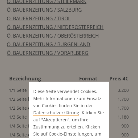
Ö. BAUERNZEITUNG / STEIERMARK
Ö. BAUERNZEITUNG / SALZBURG
Ö. BAUERNZEITUNG / TIROL
Ö. BAUERNZEITUNG / NIEDERÖSTERREICH
Ö. BAUERNZEITUNG / OBERÖSTERREICH
Ö. BAUERNZEITUNG / BURGENLAND
Ö. BAUERNZEITUNG / VORARLBERG
Bezeichnung
Format
Preis 4C
1/1 Seite
200x270 mm
3.200
Diese Seite verwendet Cookies.
Mehr Informationen zum Einsatz
1/2 Seite hoch
98x250 mm
1.700
von Cookies finden Sie in der
1/2 Seite quer
200x120 mm
1.700
Datenschutz­erklärung
. Klicken Sie
1/3 Seite
200x80 mm
1.180
auf "Akzeptieren", um Ihre
1/4 Seite Klassisch
98x120 mm
900
Zustimmung zu erteilen. Klicken
Sie auf
Cookie-Einstellungen
, um
1/4 Seite quer
200x60 mm
900