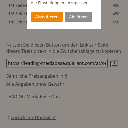
die Einstellungen anzupassen.
1/4 Seite hoch
47x250 mm
900
1/8 Seite hoch
47x120 mm
450
Akzeptieren
Ablehnen
1/8 Seite quer
98x60 mm
450
Nutzen Sie diesen Button um den Link zur Seite
dieses Titels direkt in die Zwischenablage zu kopieren
Sämtliche Preisangaben in €
Alle Angaben ohne Gewähr
LEADING MediaBase Data
zurück zur Übersicht