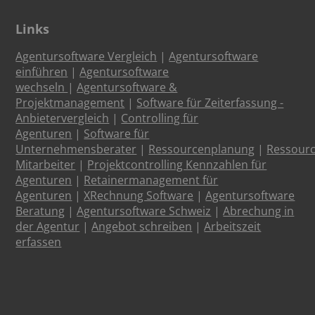
Links
Agentursoftware Vergleich
|
Agentursoftware
einführen
|
Agentursoftware
wechseln
|
Agentursoftware &
Projektmanagement
|
Software für Zeiterfassung -
Anbietervergleich
|
Controlling für
Agenturen
|
Software für
Unternehmensberater
|
Ressourcenplanung
|
Ressour
Mitarbeiter
|
Projektcontrolling Kennzahlen für
Agenturen
|
Retainermanagement für
Agenturen
|
XRechnung Software
|
Agentursoftware
Beratung
|
Agentursoftware Schweiz
|
Abrechung in
der Agentur
|
Angebot schreiben
|
Arbeitszeit
erfassen