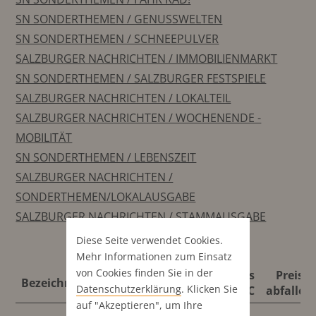
SN SONDERTHEMEN / GENUSSWELTEN
SN SONDERTHEMEN / SCHNEEPULVER
SALZBURGER NACHRICHTEN / IMMOBILIENMARKT
SN SONDERTHEMEN / SALZBURGER FESTSPIELE
SALZBURGER NACHRICHTEN / LOKALTEIL
SALZBURGER NACHRICHTEN / WOCHENENDE -
MOBILITÄT
SN SONDERTHEMEN / LEBENSZEIT
SALZBURGER NACHRICHTEN /
SONDERTHEMEN/LOKALAUSGABE
SALZBURGER NACHRICHTEN / STAMMAUSGABE
Diese Seite verwendet Cookies.
Mehr Informationen zum Einsatz
von Cookies finden Sie in der
Format
Preis
Preis 4
Bezeichnung
Format
Datenschutz­erklärung
. Klicken Sie
abfallend
4C
abfallen
auf "Akzeptieren", um Ihre