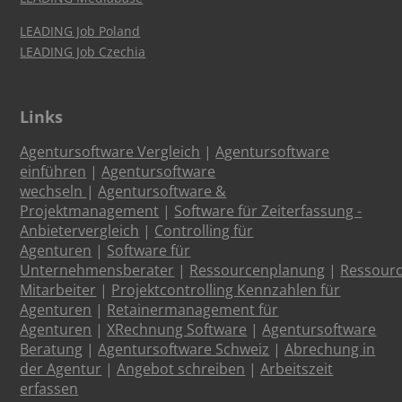
LEADING Job Poland
LEADING Job Czechia
Links
Agentursoftware Vergleich
|
Agentursoftware
einführen
|
Agentursoftware
wechseln
|
Agentursoftware &
Projektmanagement
|
Software für Zeiterfassung -
Anbietervergleich
|
Controlling für
Agenturen
|
Software für
Unternehmensberater
|
Ressourcenplanung
|
Ressour
Mitarbeiter
|
Projektcontrolling Kennzahlen für
Agenturen
|
Retainermanagement für
Agenturen
|
XRechnung Software
|
Agentursoftware
Beratung
|
Agentursoftware Schweiz
|
Abrechung in
der Agentur
|
Angebot schreiben
|
Arbeitszeit
erfassen