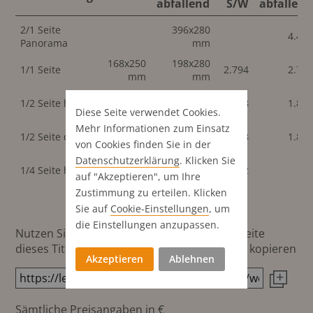
abfallend
S/W
abfallend
2/1 Seite
396x280
4.46
Panorama
mm
168x250
198x280
1/1 Seite
2.794
2.79
mm
mm
82x250
1/2 Seite hoch
96x280 mm
1.818
1.81
mm
Diese Seite verwendet Cookies.
Mehr Informationen zum Einsatz
168x123
198x138
1/2 Seite quer
1.818
1.81
mm
mm
von Cookies finden Sie in der
Datenschutz­erklärung
. Klicken Sie
82x123
1/4 Seite hoch
1.022
auf "Akzeptieren", um Ihre
mm
Zustimmung zu erteilen. Klicken
Sie auf
Cookie-Einstellungen
, um
die Einstellungen anzupassen.
Nutzen Sie diesen Button um den Link zur Seite
dieses Titels direkt in die Zwischenablage zu kopieren
Akzeptieren
Ablehnen
Sämtliche Preisangaben in €