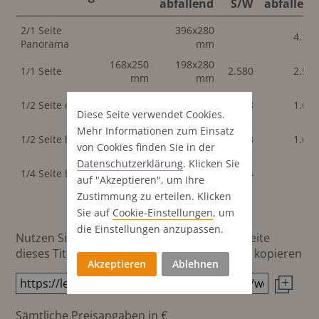
abfallend
S/W
abfallend
2/1 Seite
396x280
4.12
Panorama
mm
168x250
198x280
1/1 Seite
2.580
2.58
mm
mm
168x123
198x138
1/2 Seite quer
1.678
1.67
mm
mm
Diese Seite verwendet Cookies.
Mehr Informationen zum Einsatz
82x250
1/2 Seite hoch
96x280 mm
1.678
1.61
mm
von Cookies finden Sie in der
Datenschutz­erklärung
. Klicken Sie
82x123
1/4 Seite hoch
944
auf "Akzeptieren", um Ihre
mm
Zustimmung zu erteilen. Klicken
Sie auf
Cookie-Einstellungen
, um
die Einstellungen anzupassen.
Nutzen Sie diesen Button um den Link zur Seite
dieses Titels direkt in die Zwischenablage zu kopieren
Akzeptieren
Ablehnen
Sämtliche Preisangaben in €