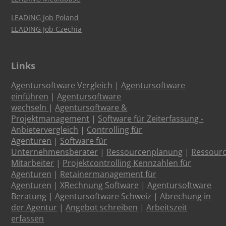
LEADING Job Poland
LEADING Job Czechia
Links
Agentursoftware Vergleich
|
Agentursoftware
einführen
|
Agentursoftware
wechseln
|
Agentursoftware &
Projektmanagement
|
Software für Zeiterfassung -
Anbietervergleich
|
Controlling für
Agenturen
|
Software für
Unternehmensberater
|
Ressourcenplanung
|
Ressour
Mitarbeiter
|
Projektcontrolling Kennzahlen für
Agenturen
|
Retainermanagement für
Agenturen
|
XRechnung Software
|
Agentursoftware
Beratung
|
Agentursoftware Schweiz
|
Abrechung in
der Agentur
|
Angebot schreiben
|
Arbeitszeit
erfassen