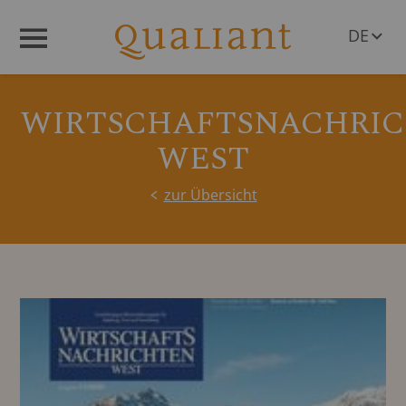
DE
Menü
EN
WIRTSCHAFTSNACHRI
WEST
zur Übersicht