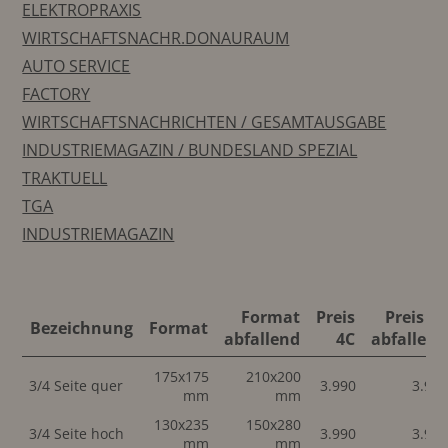
ELEKTROPRAXIS
WIRTSCHAFTSNACHR.DONAURAUM
AUTO SERVICE
FACTORY
WIRTSCHAFTSNACHRICHTEN / GESAMTAUSGABE
INDUSTRIEMAGAZIN / BUNDESLAND SPEZIAL
TRAKTUELL
TGA
INDUSTRIEMAGAZIN
Format
Preis
Preis 4C
Bezeichnung
Format
abfallend
4C
abfallend
175x175
210x200
3/4 Seite quer
3.990
3.99
mm
mm
130x235
150x280
3/4 Seite hoch
3.990
3.99
mm
mm