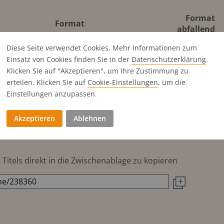
Format
Format
abfallend
Diese Seite verwendet Cookies. Mehr Informationen zum
400x258 mm
420x297 mm
Einsatz von Cookies finden Sie in der
Datenschutz­erklärung
.
187x256 mm
210x297 mm
Klicken Sie auf "Akzeptieren", um Ihre Zustimmung zu
187x126 mm
210x142 mm
erteilen. Klicken Sie auf
Cookie-Einstellungen
, um die
92x256 mm
102x297 mm
Einstellungen anzupassen.
187x84 mm
210x98 mm
Akzeptieren
Ablehnen
60x256 mm
70x297 mm
Titels direkt in die Zwischenablage zu kopieren