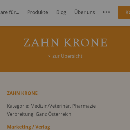
re für...
Produkte
Blog
Über uns
K
S
ZAHN KRONE
zur Übersicht
ZAHN KRONE
Kategorie: Medizin/Veterinär, Pharmazie
Verbreitung: Ganz Österreich
Marketing / Verlag