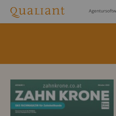
Agentursoftwa