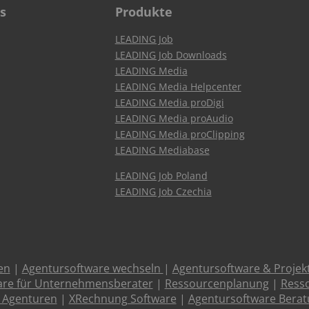
s
Produkte
LEADING Job
LEADING Job Downloads
LEADING Media
LEADING Media Helpcenter
LEADING Media proDigi
LEADING Media proAudio
LEADING Media proClipping
LEADING Mediabase
LEADING Job Poland
LEADING Job Czechia
en
|
Agentursoftware wechseln
|
Agentursoftware & Proje
are für Unternehmensberater
|
Ressourcenplanung
|
Resso
 Agenturen
|
XRechnung Software
|
Agentursoftware Bera