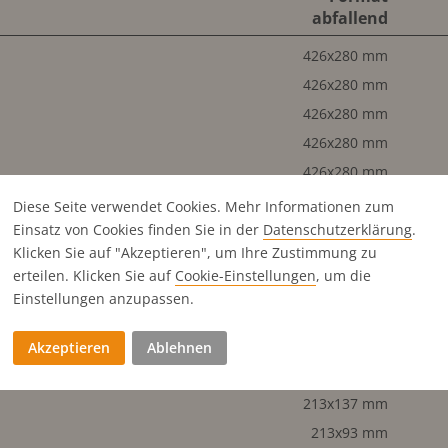
abfallend
426x280 mm
426x280 mm
426x280 mm
426x280 mm
426x280 mm
213x280 mm
Diese Seite verwendet Cookies. Mehr Informationen zum
Einsatz von Cookies finden Sie in der
Datenschutz­erklärung
.
213x280 mm
Klicken Sie auf "Akzeptieren", um Ihre Zustimmung zu
213x280 mm
erteilen. Klicken Sie auf
Cookie-Einstellungen
, um die
213x280 mm
Einstellungen anzupassen.
213x280 mm
102x280 mm
Akzeptieren
Ablehnen
426x137 mm
213x137 mm
213x93 mm