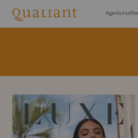
Agentursoftwa