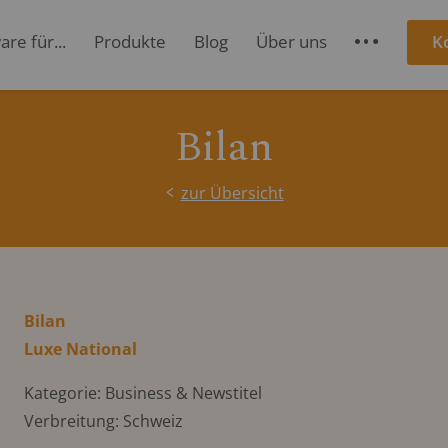
re für...
Produkte
Blog
Über uns
K
S
Bilan
zur Übersicht
Bilan
Luxe National
Kategorie: Business & Newstitel
Verbreitung: Schweiz