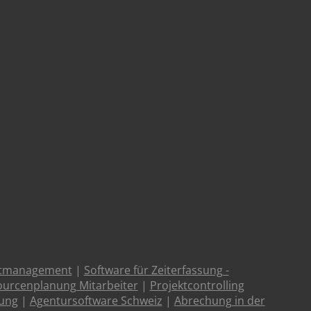
ktmanagement
|
Software für Zeiterfassung -
urcenplanung Mitarbeiter
|
Projektcontrolling
tung
|
Agentursoftware Schweiz
|
Abrechung in der