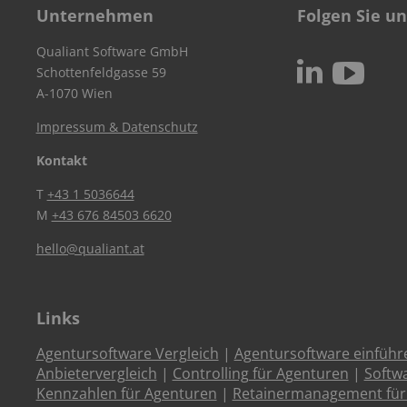
Unternehmen
Folgen Sie un
Qualiant Software GmbH
c
N
Schottenfeldgasse 59
A-1070 Wien
Impressum & Datenschutz
Kontakt
T
+43 1 5036644
M
+43 676 84503 6620
hello@qualiant.at
Links
Agentursoftware Vergleich
|
Agentursoftware einführ
Anbietervergleich
|
Controlling für Agenturen
|
Softw
Kennzahlen für Agenturen
|
Retainermanagement für