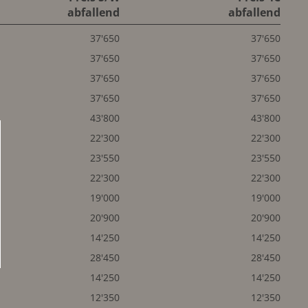
abfallend
abfallend
37'650
37'650
37'650
37'650
37'650
37'650
37'650
37'650
43'800
43'800
22'300
22'300
23'550
23'550
22'300
22'300
19'000
19'000
20'900
20'900
14'250
14'250
28'450
28'450
14'250
14'250
12'350
12'350