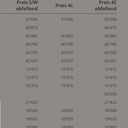
Preis S/W
Preis 4C
Preis 4C
abfallend
abfallend
37'690
37'690
37'690
48'875
48'875
45'885
45'885
45'885
40'790
40'790
40'790
44'250
44'250
44'250
42'607
42'607
42'607
12'415
12'415
12'415
12'415
12'415
12'415
19'370
19'370
19'370
54'500
21'825
21'825
18'000
18'000
18'000
18'625
18'625
18'625
14'900
14'900
14'900