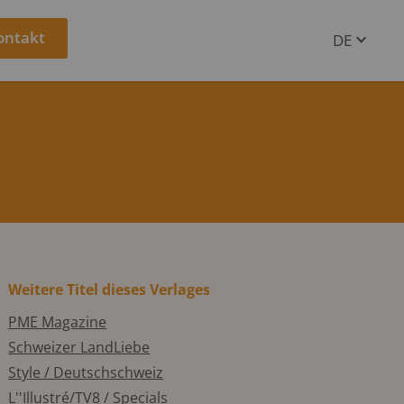
ontakt
DE
EN
Weitere Titel dieses Verlages
PME Magazine
Schweizer LandLiebe
Style / Deutschschweiz
L''Illustré/TV8 / Specials