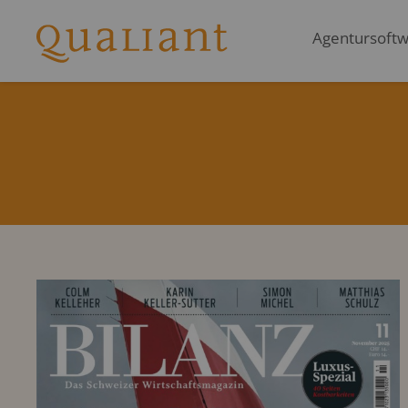
Agentursoftwa