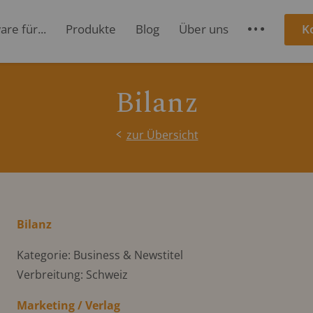
re für...
Produkte
Blog
Über uns
K
S
Bilanz
zur Übersicht
Bilanz
Kategorie: Business & Newstitel
Verbreitung: Schweiz
Marketing / Verlag