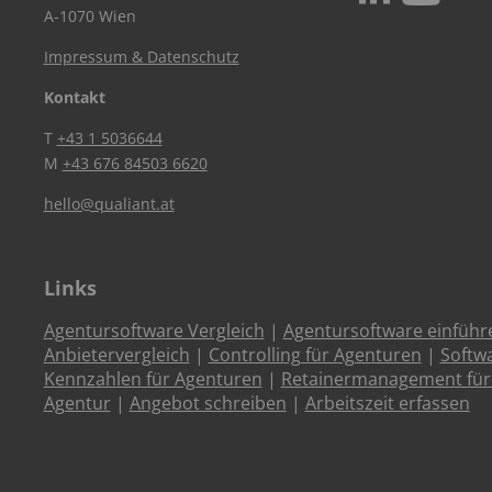
A-1070 Wien
Impressum & Datenschutz
Kontakt
T
+43 1 5036644
M
+43 676 84503 6620
hello@qualiant.at
Links
Agentursoftware Vergleich
|
Agentursoftware einführ
Anbietervergleich
|
Controlling für Agenturen
|
Softw
Kennzahlen für Agenturen
|
Retainermanagement für
Agentur
|
Angebot schreiben
|
Arbeitszeit erfassen