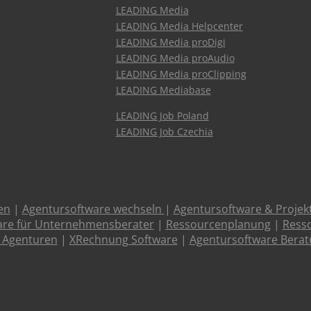
LEADING Media
LEADING Media Helpcenter
LEADING Media proDigi
LEADING Media proAudio
LEADING Media proClipping
LEADING Mediabase
LEADING Job Poland
LEADING Job Czechia
en
|
Agentursoftware wechseln
|
Agentursoftware & Proje
are für Unternehmensberater
|
Ressourcenplanung
|
Resso
 Agenturen
|
XRechnung Software
|
Agentursoftware Bera