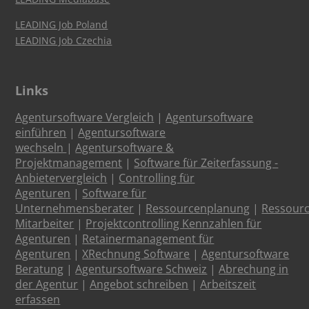
LEADING Job Poland
LEADING Job Czechia
Links
Agentursoftware Vergleich
|
Agentursoftware
einführen
|
Agentursoftware
wechseln
|
Agentursoftware &
Projektmanagement
|
Software für Zeiterfassung -
Anbietervergleich
|
Controlling für
Agenturen
|
Software für
Unternehmensberater
|
Ressourcenplanung
|
Ressour
Mitarbeiter
|
Projektcontrolling Kennzahlen für
Agenturen
|
Retainermanagement für
Agenturen
|
XRechnung Software
|
Agentursoftware
Beratung
|
Agentursoftware Schweiz
|
Abrechung in
der Agentur
|
Angebot schreiben
|
Arbeitszeit
erfassen