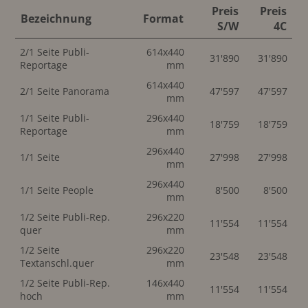
Preis
Preis
Bezeichnung
Format
S/W
4C
2/1 Seite Publi-
614x440
31'890
31'890
Reportage
mm
614x440
2/1 Seite Panorama
47'597
47'597
mm
1/1 Seite Publi-
296x440
18'759
18'759
Reportage
mm
296x440
1/1 Seite
27'998
27'998
mm
296x440
1/1 Seite People
8'500
8'500
mm
1/2 Seite Publi-Rep.
296x220
11'554
11'554
quer
mm
1/2 Seite
296x220
23'548
23'548
Textanschl.quer
mm
1/2 Seite Publi-Rep.
146x440
11'554
11'554
hoch
mm