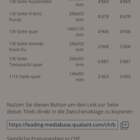
1/8 Seite Fusstreifen
4'869
4'869
mm
1/8 Seite Fronts.
296x55
8'478
8'478
Fussb.
mm
146x110
1/8 Seite quer
4'906
4'906
mm
1/8 Seite Immob.
296x55
2'068
2'068
Front Fu
mm
1/8 Seite
296x55
5'887
5'887
Textanschl.quer
mm
146x55
1/16 Seite quer
2'453
2'453
mm
Nutzen Sie diesen Button um den Link zur Seite
dieses Titels direkt in die Zwischenablage zu kopieren
Sämtliche Preisangaben in CHF