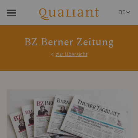
DE
Menü
EN
BZ Berner Zeitung
zur Übersicht