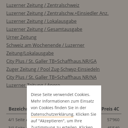
Luzerner Zeitung / Zentralschweiz
Luzerner Zeitung / Zentralschw.+Einsiedler Anz.
Luzerner Zeitung / Lokalausgabe
Luzerner Zeitung / Gesamtausgabe
Urner Zeitung
Schweiz am Wochenende / Luzerner
Zeitung/Lokalausgabe
City Plus / St. Galler TB+Schaffhaus.NR/GA
Zuger Zeitung / Pool Zug-Schwyz-Einsiedeln
City Plus / St. Galler TB+Schaffhaus NR/NA
Luzerner Zeitung / Apero
Diese Seite verwendet Cookies.
Mehr Informationen zum Einsatz
von Cookies finden Sie in der
Bezeichnung
Format
Preis 4C
Datenschutz­erklärung
. Klicken Sie
4/1 Seite Anzeigenstrasse
291x440 mm
57'960
auf "Akzeptieren", um Ihre
Zustimmung zu erteilen. Klicken
3/1 Seite Anzeigenstrasse
291x440 mm
45'540