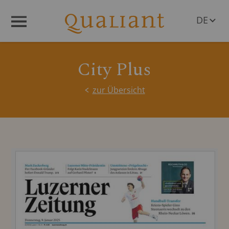
DE
Menü
EN
City Plus
zur Übersicht