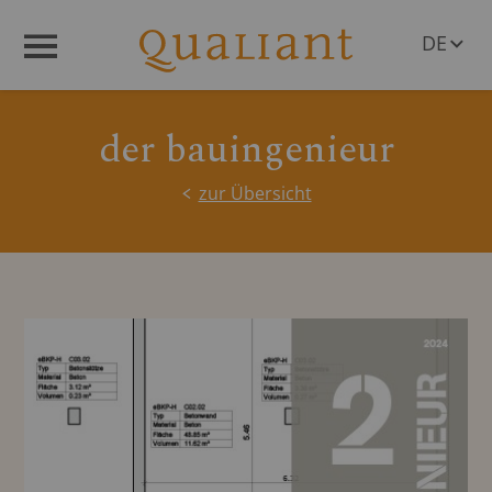
DE
Menü
EN
der bauingenieur
zur Übersicht