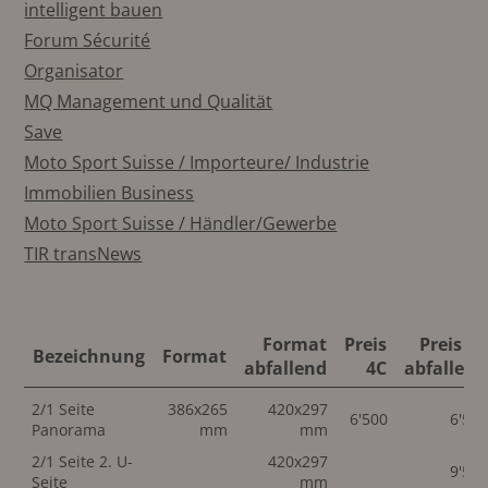
intelligent bauen
Forum Sécurité
Organisator
MQ Management und Qualität
Save
Moto Sport Suisse / Importeure/ Industrie
Immobilien Business
Moto Sport Suisse / Händler/Gewerbe
TIR transNews
Format
Preis
Preis 4C
Bezeichnung
Format
abfallend
4C
abfallend
2/1 Seite
386x265
420x297
6'500
6'50
Panorama
mm
mm
2/1 Seite 2. U-
420x297
9'50
Seite
mm