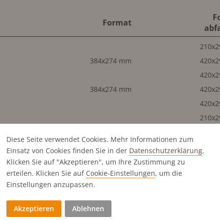
F
Format
abf
210x
384x274 mm
420x
420x
384x274 mm
420x
420x
210x
210x
Diese Seite verwendet Cookies. Mehr Informationen zum
186x274 mm
210x
Einsatz von Cookies finden Sie in der
Datenschutz­erklärung
.
186x274 mm
210x
Klicken Sie auf "Akzeptieren", um Ihre Zustimmung zu
erteilen. Klicken Sie auf
Cookie-Einstellungen
, um die
210x
Einstellungen anzupassen.
186x125 mm
210x
85x274 mm
97x
Akzeptieren
Ablehnen
186x125 mm
210x