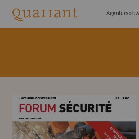
Agentursoftwa