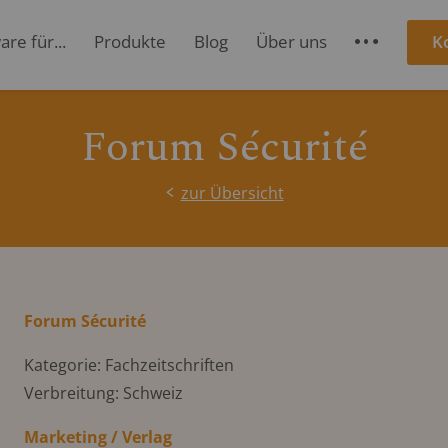
re für...
Produkte
Blog
Über uns
K
S
Forum Sécurité
zur Übersicht
Forum Sécurité
Kategorie: Fachzeitschriften
Verbreitung: Schweiz
Marketing / Verlag