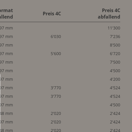
ormat
Preis 4C
Preis 4C
allend
abfallend
297 mm
11'300
297 mm
6'030
7'236
297 mm
8'500
297 mm
5'600
6'720
297 mm
7'500
297 mm
4'500
297 mm
4'200
297 mm
3'770
4'524
297 mm
3'770
4'524
297 mm
4'500
148 mm
2'020
2'424
297 mm
2'020
2'424
148 mm
2'020
2'424