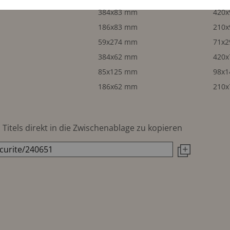
384x83 mm
420
186x83 mm
210
59x274 mm
71x
384x62 mm
420
85x125 mm
98x
186x62 mm
210
Titels direkt in die Zwischenablage zu kopieren