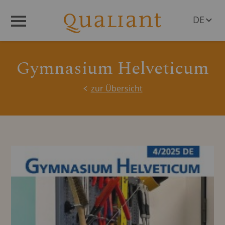
DE
Menü
EN
Gymnasium Helveticum
zur Übersicht