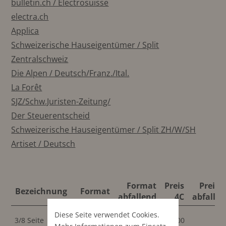
bulletin.ch / Electrosuisse
electra.ch
Applica
Schweizerische Hauseigentümer / Split
Zentralschweiz
Die Alpen / Deutsch/Franz./Ital.
La Forêt
SJZ/Schw.Juristen-Zeitung/
Der Steuerentscheid
Schweizerische Hauseigentümer / Split ZH/W/SH
Artiset / Deutsch
Format
Preis
Preis 
Bezeichnung
Format
abfallend
4C
abfalle
Diese Seite verwendet Cookies.
87.5x195.2
3/8 Seite
600
mm