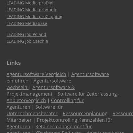
LEADING Media proDigi
LEADING Media proAudio
LEADING Media proClipping
LEADING Mediabase
LEADING Job Poland
LEADING Job Czechia
Links
Agentursoftware Vergleich
|
Agentursoftware
einführen
|
Agentursoftware
wechseln
|
Agentursoftware &
Projektmanagement
|
Software für Zeiterfassung -
Anbietervergleich
|
Controlling für
Agenturen
|
Software für
Unternehmensberater
|
Ressourcenplanung
|
Ressour
Mitarbeiter
|
Projektcontrolling Kennzahlen für
Agenturen
|
Retainermanagement für
Agenturen
|
XRechnung Software
|
Agentursoftware