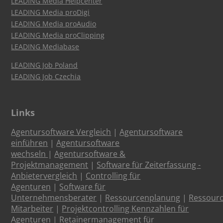
LEADING Media Helpcenter
LEADING Media proDigi
LEADING Media proAudio
LEADING Media proClipping
LEADING Mediabase
LEADING Job Poland
LEADING Job Czechia
Links
Agentursoftware Vergleich
|
Agentursoftware
einführen
|
Agentursoftware
wechseln
|
Agentursoftware &
Projektmanagement
|
Software für Zeiterfassung -
Anbietervergleich
|
Controlling für
Agenturen
|
Software für
Unternehmensberater
|
Ressourcenplanung
|
Ressour
Mitarbeiter
|
Projektcontrolling Kennzahlen für
Agenturen
|
Retainermanagement für