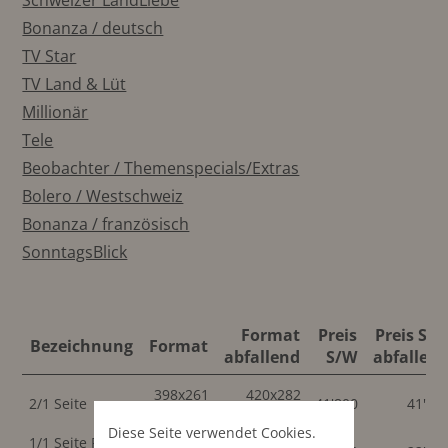
Schweizer LandLiebe
Bonanza / deutsch
TV Star
TV Land & Lüt
Millionär
Tele
Beobachter / Themenspecials/Extras
Bolero / Westschweiz
Bonanza / französisch
SonntagsBlick
Format
Preis
Preis S/
Bezeichnung
Format
abfallend
S/W
abfallen
398x261
420x282
2/1 Seite
41'800
41'80
mm
mm
Diese Seite verwendet Cookies.
1/1 Seite Publi-
189x261
210x282