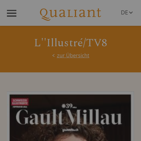
DE
Menü
EN
L''Illustré/TV8
zur Übersicht