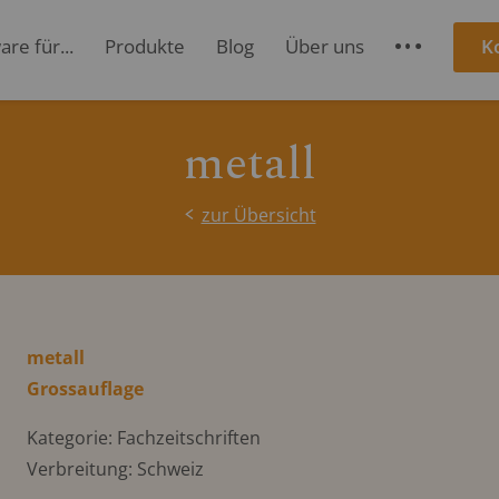
re für...
Produkte
Blog
Über uns
K
S
metall
zur Übersicht
metall
Grossauflage
Kategorie: Fachzeitschriften
Verbreitung: Schweiz