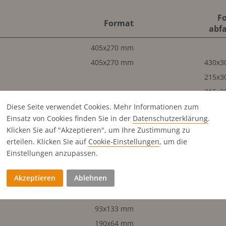
F
Format
abfa
405x270 mm
405x270 mm
430x3
215x3
215x3
215x3
Diese Seite verwendet Cookies. Mehr Informationen zum
Einsatz von Cookies finden Sie in der
Datenschutz­erklärung
.
190x270 mm
Klicken Sie auf "Akzeptieren", um Ihre Zustimmung zu
190x270 mm
215x3
erteilen. Klicken Sie auf
Cookie-Einstellungen
, um die
190x133 mm
215x1
Einstellungen anzupassen.
93x270 mm
105x3
Akzeptieren
Ablehnen
60x270 mm
73x3
190x87 mm
215x1
93x133 mm
190x64 mm