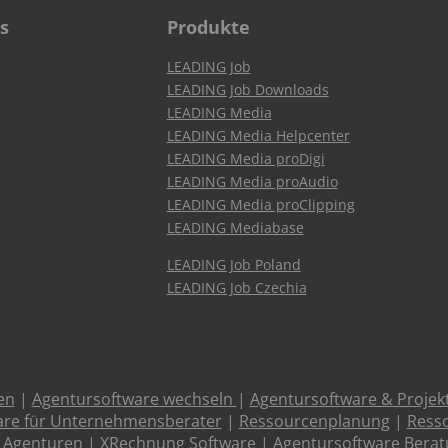
s
Produkte
LEADING Job
LEADING Job Downloads
LEADING Media
LEADING Media Helpcenter
LEADING Media proDigi
LEADING Media proAudio
LEADING Media proClipping
LEADING Mediabase
LEADING Job Poland
LEADING Job Czechia
en
|
Agentursoftware wechseln
|
Agentursoftware & Proje
are für Unternehmensberater
|
Ressourcenplanung
|
Resso
 Agenturen
|
XRechnung Software
|
Agentursoftware Bera