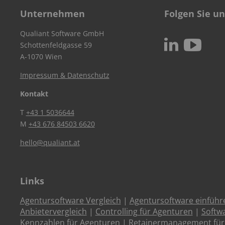
Unternehmen
Folgen Sie un
Qualiant Software GmbH
c
N
Schottenfeldgasse 59
A-1070 Wien
Impressum & Datenschutz
Kontakt
T
+43 1 5036644
M
+43 676 84503 6620
hello@qualiant.at
Links
Agentursoftware Vergleich
|
Agentursoftware einführ
Anbietervergleich
|
Controlling für Agenturen
|
Softw
Kennzahlen für Agenturen
|
Retainermanagement für