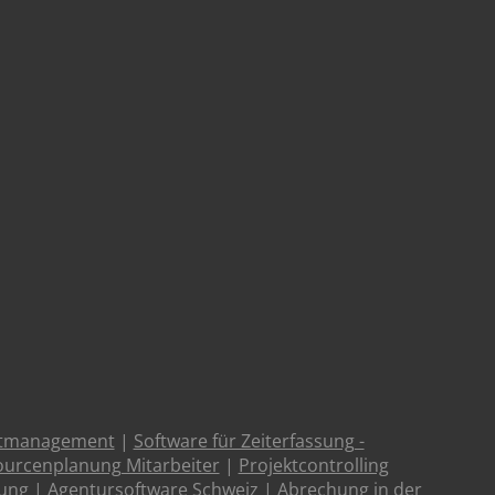
ktmanagement
|
Software für Zeiterfassung -
urcenplanung Mitarbeiter
|
Projektcontrolling
tung
|
Agentursoftware Schweiz
|
Abrechung in der