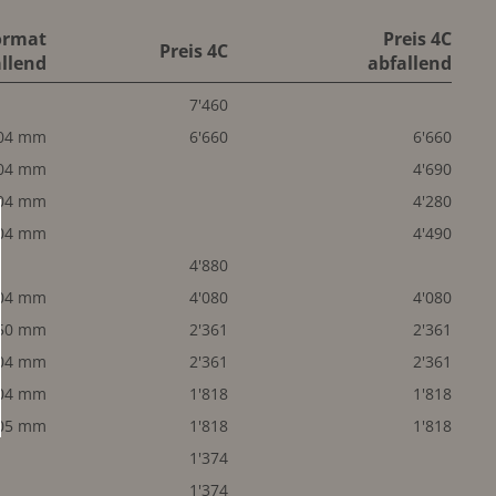
ormat
Preis 4C
Preis 4C
llend
abfallend
7'460
04 mm
6'660
6'660
04 mm
4'690
04 mm
4'280
04 mm
4'490
4'880
04 mm
4'080
4'080
50 mm
2'361
2'361
04 mm
2'361
2'361
04 mm
1'818
1'818
05 mm
1'818
1'818
1'374
1'374