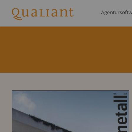
Agentursoftwa