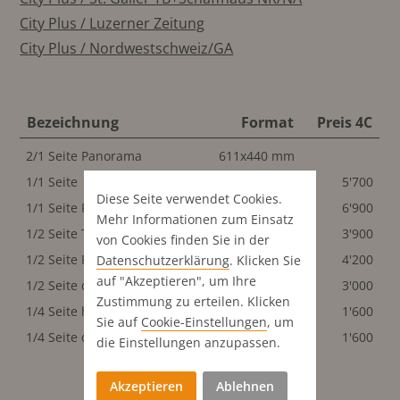
City Plus / Luzerner Zeitung
City Plus / Nordwestschweiz/GA
Bezeichnung
Format
Preis 4C
2/1 Seite Panorama
611x440 mm
1/1 Seite
291x440 mm
5'700
Diese Seite verwendet Cookies.
1/1 Seite Publi-Reportage
291x440 mm
6'900
Mehr Informationen zum Einsatz
1/2 Seite Textanschl.quer
291x218 mm
3'900
von Cookies finden Sie in der
1/2 Seite Publi-Rep. quer
291x218 mm
4'200
Datenschutz­erklärung
. Klicken Sie
auf "Akzeptieren", um Ihre
1/2 Seite quer
291x218 mm
3'000
Zustimmung zu erteilen. Klicken
1/4 Seite hoch
144x218 mm
1'600
Sie auf
Cookie-Einstellungen
, um
1/4 Seite quer
291x108 mm
1'600
die Einstellungen anzupassen.
Akzeptieren
Ablehnen