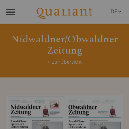
DE
Menü
EN
Nidwaldner/Obwaldner
Zeitung
zur Übersicht