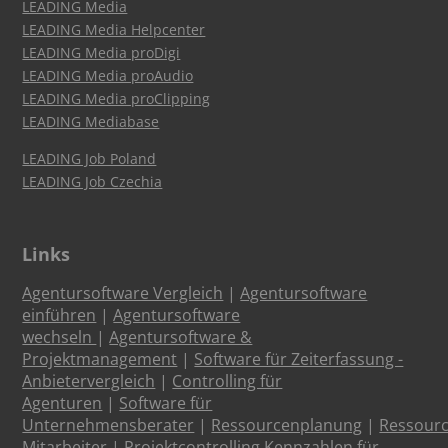
LEADING Media
LEADING Media Helpcenter
LEADING Media proDigi
LEADING Media proAudio
LEADING Media proClipping
LEADING Mediabase
LEADING Job Poland
LEADING Job Czechia
Links
Agentursoftware Vergleich
|
Agentursoftware
einführen
|
Agentursoftware
wechseln
|
Agentursoftware &
Projektmanagement
|
Software für Zeiterfassung -
Anbietervergleich
|
Controlling für
Agenturen
|
Software für
Unternehmensberater
|
Ressourcenplanung
|
Ressour
Mitarbeiter
|
Projektcontrolling Kennzahlen für