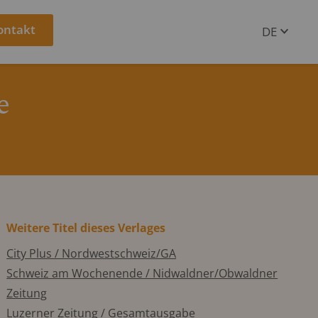
ontakt
DE
EN
e
Weitere Titel dieses Verlages
City Plus / Nordwestschweiz/GA
Schweiz am Wochenende / Nidwaldner/Obwaldner
Zeitung
Luzerner Zeitung / Gesamtausgabe