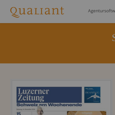
Agentursoftwa