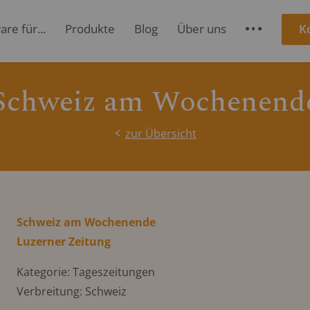
re für...
Produkte
Blog
Über uns
K
S
Schweiz am Wochenend
zur Übersicht
Schweiz am Wochenende
Luzerner Zeitung
Kategorie: Tageszeitungen
Verbreitung: Schweiz