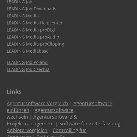
LEADING Job
LEADING Job Downloads
LEADING Media
LEADING Media Helpcenter
LEADING Media proDigi
LEADING Media proAudio
LEADING Media proClipping
LEADING Mediabase
LEADING Job Poland
LEADING Job Czechia
Links
Agentursoftware Vergleich
|
Agentursoftware
einführen
|
Agentursoftware
wechseln
|
Agentursoftware &
Projektmanagement
|
Software für Zeiterfassung -
Anbietervergleich
|
Controlling für