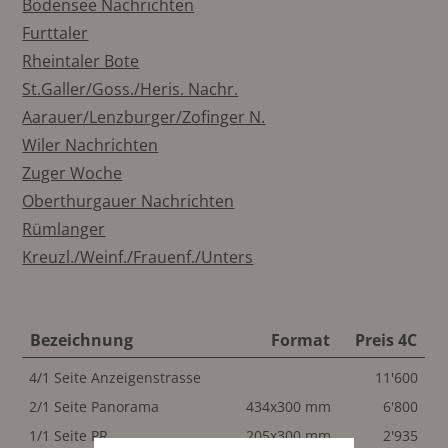
Bodensee Nachrichten
Furttaler
Rheintaler Bote
St.Galler/Goss./Heris. Nachr.
Aarauer/Lenzburger/Zofinger N.
Wiler Nachrichten
Zuger Woche
Oberthurgauer Nachrichten
Rümlanger
Kreuzl./Weinf./Frauenf./Unters
Bezeichnung
Format
Preis 4C
4/1 Seite Anzeigenstrasse
11'600
2/1 Seite Panorama
434x300 mm
6'800
1/1 Seite PR
205x300 mm
2'935