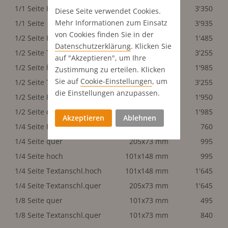
1/1 Seite PR red. gest.
205x300 mm
3'350
Diese Seite verwendet Cookies.
Mehr Informationen zum Einsatz
1/1 Seite
205x300 mm
3'935
von Cookies finden Sie in der
1/2 Seite PR quer
205x148 mm
1'485
Datenschutz­erklärung
. Klicken Sie
1/2 Seite Textanschl.hoch
101x300 mm
3'255
auf "Akzeptieren", um Ihre
1/2 Seite hoch
101x300 mm
1'985
Zustimmung zu erteilen. Klicken
Sie auf
Cookie-Einstellungen
, um
1/2 Seite Textanschl.quer
205x148 mm
3'255
die Einstellungen anzupassen.
1/2 Seite PR red. gest.
205x148 mm
1'950
1/2 Seite quer
205x148 mm
1'985
Akzeptieren
Ablehnen
1/4 Seite PR hoch
101x148 mm
760
1/4 Seite quer
205x73 mm
995
1/4 Seite hoch
101x148 mm
995
1/4 Seite Textanschl.hoch
101x148 mm
1'645
1/4 Seite Textanschl.quer
205x73 mm
1'645
1/8 Seite quer
101x73 mm
495
1/8 Seite Textanschl.quer
101x73 mm
840