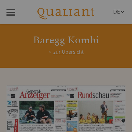
DE
Menü
EN
Baregg Kombi
zur Übersicht