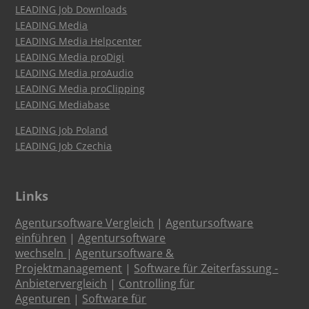
LEADING Job Downloads
LEADING Media
LEADING Media Helpcenter
LEADING Media proDigi
LEADING Media proAudio
LEADING Media proClipping
LEADING Mediabase
LEADING Job Poland
LEADING Job Czechia
Links
Agentursoftware Vergleich
|
Agentursoftware
einführen
|
Agentursoftware
wechseln
|
Agentursoftware &
Projektmanagement
|
Software für Zeiterfassung -
Anbietervergleich
|
Controlling für
Agenturen
|
Software für