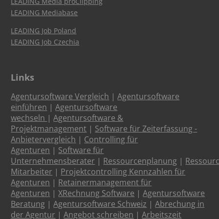
LEADING Media proClipping
LEADING Mediabase
LEADING Job Poland
LEADING Job Czechia
Links
Agentursoftware Vergleich
|
Agentursoftware
einführen
|
Agentursoftware
wechseln
|
Agentursoftware &
Projektmanagement
|
Software für Zeiterfassung -
Anbietervergleich
|
Controlling für
Agenturen
|
Software für
Unternehmensberater
|
Ressourcenplanung
|
Ressour
Mitarbeiter
|
Projektcontrolling Kennzahlen für
Agenturen
|
Retainermanagement für
Agenturen
|
XRechnung Software
|
Agentursoftware
Beratung
|
Agentursoftware Schweiz
|
Abrechung in
der Agentur
|
Angebot schreiben
|
Arbeitszeit