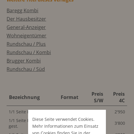
Baregg Kombi
Der Hausbesitzer
General-Anzeiger
Wohneigentümer
Rundschau / Plus
Rundschau / Kombi
Brugger Kombi
Rundschau / Süd
Preis
Preis
Bezeichnung
Format
S/W
4C
1/1 Seite PR
290x440 mm
2'950
2'950
Diese Seite verwendet Cookies.
1/1 Seite PR red.
290x440 mm
3'800
3'800
gest.
Mehr Informationen zum Einsatz
von Cookies finden Sie in der