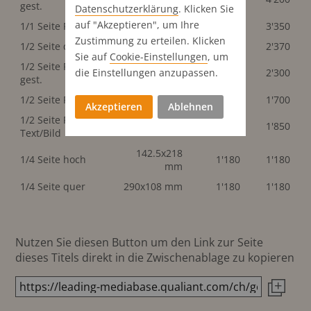
gest.
Datenschutz­erklärung
. Klicken Sie
auf "Akzeptieren", um Ihre
1/1 Seite PR
290x440 mm
3'350
3'350
Zustimmung zu erteilen. Klicken
1/2 Seite quer
290x218 mm
2'370
2'370
Sie auf
Cookie-Einstellungen
, um
1/2 Seite PR red.
290x218 mm
2'300
2'300
die Einstellungen anzupassen.
gest.
1/2 Seite PR quer
290x218 mm
1'700
1'700
Akzeptieren
Ablehnen
1/2 Seite PR
290x218 mm
1'850
1'850
Text/Bild
142.5x218
1/4 Seite hoch
1'180
1'180
mm
1/4 Seite quer
290x108 mm
1'180
1'180
Nutzen Sie diesen Button um den Link zur Seite
dieses Titels direkt in die Zwischenablage zu kopieren