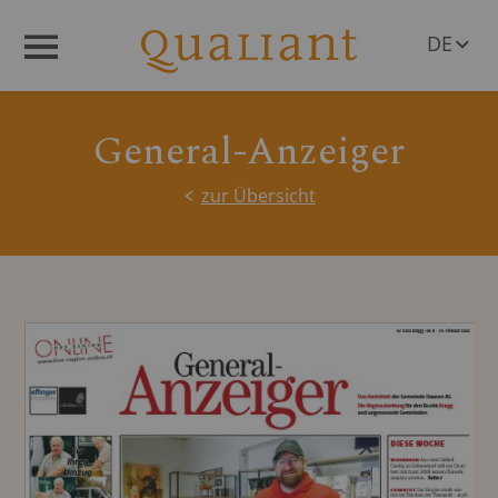
DE
Menü
EN
General-Anzeiger
zur Übersicht