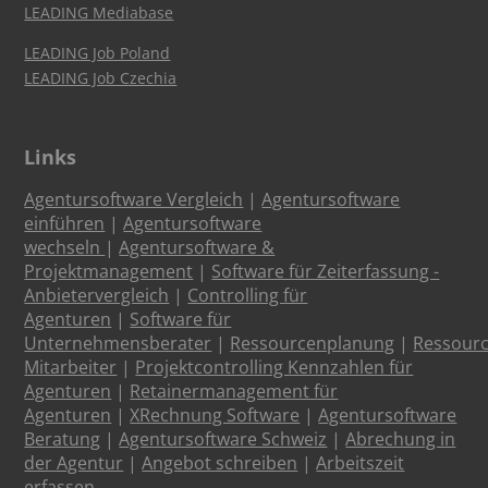
LEADING Mediabase
LEADING Job Poland
LEADING Job Czechia
Links
Agentursoftware Vergleich
|
Agentursoftware
einführen
|
Agentursoftware
wechseln
|
Agentursoftware &
Projektmanagement
|
Software für Zeiterfassung -
Anbietervergleich
|
Controlling für
Agenturen
|
Software für
Unternehmensberater
|
Ressourcenplanung
|
Ressour
Mitarbeiter
|
Projektcontrolling Kennzahlen für
Agenturen
|
Retainermanagement für
Agenturen
|
XRechnung Software
|
Agentursoftware
Beratung
|
Agentursoftware Schweiz
|
Abrechung in
der Agentur
|
Angebot schreiben
|
Arbeitszeit
erfassen