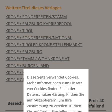
Weitere Titel dieses Verlages
KRONE / SONDERSEITEN/STAMM
KRONE / SALZBURG KARRIEREPOOL
KRONE / TIROL
KRONE / SONDERSEITEN/NATIONAL
KRONE / TIROLER KRONE STELLENMARKT
KRONE / SALZBURG
KRONE/STAMM / WOHNKRONE.AT
KRONE / BURGENLAND
KRONE / KRONE/SALZBURG PANORAMA
Diese Seite verwendet Cookies.
KRONE GESUND
Mehr Informationen zum Einsatz
von Cookies finden Sie in der
Datenschutz­erklärung
. Klicken Sie
auf "Akzeptieren", um Ihre
Format
Preis S/W
Preis 4C
Bezeichnung
abfallend
abfallend
abfallend
Zustimmung zu erteilen. Klicken
Sie auf
Cookie-Einstellungen
, um