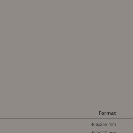
Format
406x265 mm
406x265 mm