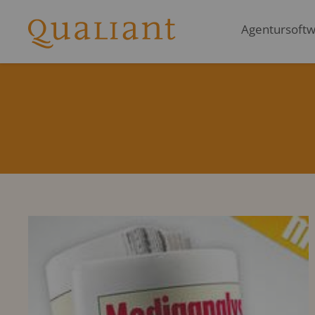
Agentursoftwa