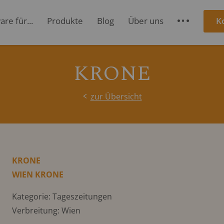
re für...
Produkte
Blog
Über uns
K
S
KRONE
zur Übersicht
KRONE
WIEN KRONE
Kategorie: Tageszeitungen
Verbreitung: Wien