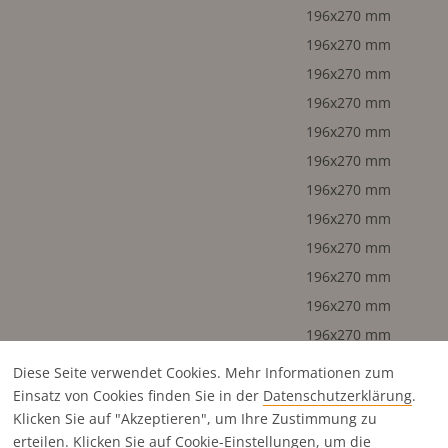
196x270 mm
196x270 mm
196x270 mm
196x270 mm
196x270 mm
196x270 mm
196x270 mm
196x270 mm
196x270 mm
196x270 mm
196x270 mm
196x270 mm
196x270 mm
Diese Seite verwendet Cookies. Mehr Informationen zum
196x270 mm
Einsatz von Cookies finden Sie in der
Datenschutz­erklärung
.
Klicken Sie auf "Akzeptieren", um Ihre Zustimmung zu
196x270 mm
erteilen. Klicken Sie auf
Cookie-Einstellungen
, um die