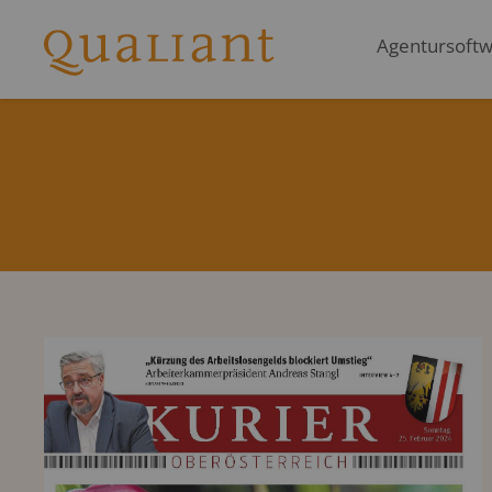
Agentursoftwa