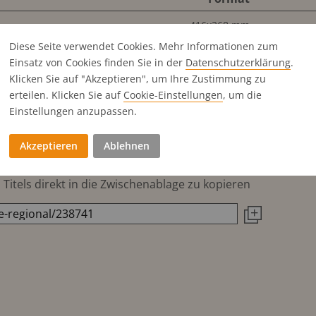
416x268 mm
200x268 mm
Diese Seite verwendet Cookies. Mehr Informationen zum
Einsatz von Cookies finden Sie in der
Datenschutz­erklärung
.
98x247 mm
Klicken Sie auf "Akzeptieren", um Ihre Zustimmung zu
200x122 mm
erteilen. Klicken Sie auf
Cookie-Einstellungen
, um die
200x59 mm
Einstellungen anzupassen.
98x122 mm
Akzeptieren
Ablehnen
Titels direkt in die Zwischenablage zu kopieren