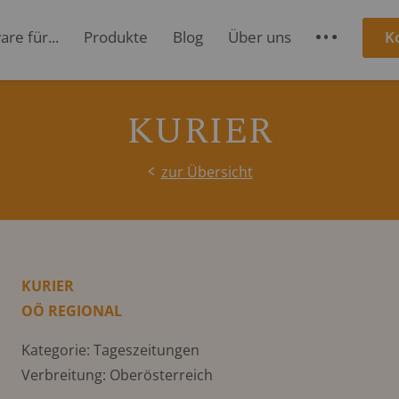
re für...
Produkte
Blog
Über uns
K
S
KURIER
zur Übersicht
KURIER
OÖ REGIONAL
Kategorie: Tageszeitungen
Verbreitung: Oberösterreich