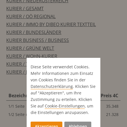
KURIER / NIEDERÖSTERREICH
KURIER / GESAMT
KURIER / OÖ REGIONAL
KURIER / IMMO BY DIBEO KURIER TEXTTEIL
KURIER / BUNDESLÄNDER
KURIER BUSINESS / BUSINESS
KURIER / GRÜNE WELT
KURIER / WOHN-KURIER
KURIER / TRANSPORT & NUTZFAHRZEUGE
Diese Seite verwendet Cookies.
KURIER / JOB & BUSINESS AT
Mehr Informationen zum Einsatz
von Cookies finden Sie in der
Datenschutz­erklärung
. Klicken Sie
auf "Akzeptieren", um Ihre
Bezeichnung
Format
Preis S/W
Preis 4C
Zustimmung zu erteilen. Klicken
Sie auf
Cookie-Einstellungen
, um
1/1 Seite
266x416 mm
35.348
35.348
die Einstellungen anzupassen.
1/2 Seite quer
266x196 mm
21.328
21.328
Akzeptieren
Ablehnen