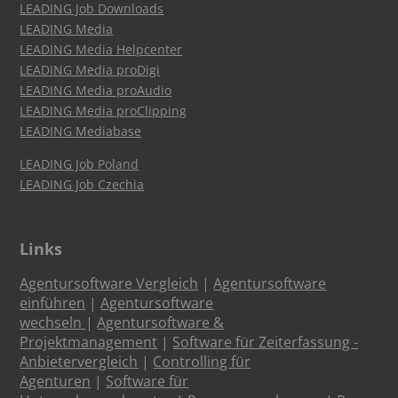
LEADING Job Downloads
LEADING Media
LEADING Media Helpcenter
LEADING Media proDigi
LEADING Media proAudio
LEADING Media proClipping
LEADING Mediabase
LEADING Job Poland
LEADING Job Czechia
Links
Agentursoftware Vergleich
|
Agentursoftware
einführen
|
Agentursoftware
wechseln
|
Agentursoftware &
Projektmanagement
|
Software für Zeiterfassung -
Anbietervergleich
|
Controlling für
Agenturen
|
Software für