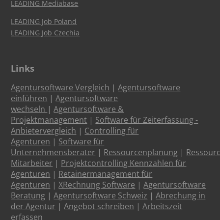
LEADING Mediabase
LEADING Job Poland
LEADING Job Czechia
Links
Agentursoftware Vergleich
|
Agentursoftware
einführen
|
Agentursoftware
wechseln
|
Agentursoftware &
Projektmanagement
|
Software für Zeiterfassung -
Anbietervergleich
|
Controlling für
Agenturen
|
Software für
Unternehmensberater
|
Ressourcenplanung
|
Ressour
Mitarbeiter
|
Projektcontrolling Kennzahlen für
Agenturen
|
Retainermanagement für
Agenturen
|
XRechnung Software
|
Agentursoftware
Beratung
|
Agentursoftware Schweiz
|
Abrechung in
der Agentur
|
Angebot schreiben
|
Arbeitszeit
erfassen