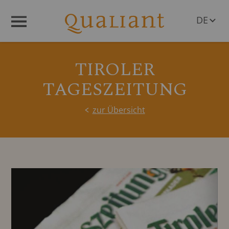
DE
Menü
EN
TIROLER
TAGESZEITUNG
zur Übersicht