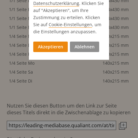
1/1 Seite Di
284x430 mm
Datenschutz­erklärung
. Klicken Sie
1/1 Seite Fr
284x430 mm
auf "Akzeptieren", um Ihre
Zustimmung zu erteilen. Klicken
1/1 Seite Mo
284x430 mm
Sie auf
Cookie-Einstellungen
, um
1/1 Seite Mi
284x430 mm
die Einstellungen anzupassen.
1/4 Seite Mi
140x215 mm
1/4 Seite Do
140x215 mm
Akzeptieren
Ablehnen
1/4 Seite Fr
140x215 mm
1/4 Seite Mo
140x215 mm
1/4 Seite Sa
140x215 mm
1/4 Seite Di
140x215 mm
Nutzen Sie diesen Button um den Link zur Seite
dieses Titels direkt in die Zwischenablage zu kopieren