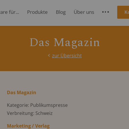
re für...
Produkte
Blog
Über uns
K
S
Das Magazin
zur Übersicht
Das Magazin
Kategorie: Publikumspresse
Verbreitung: Schweiz
Marketing / Verlag