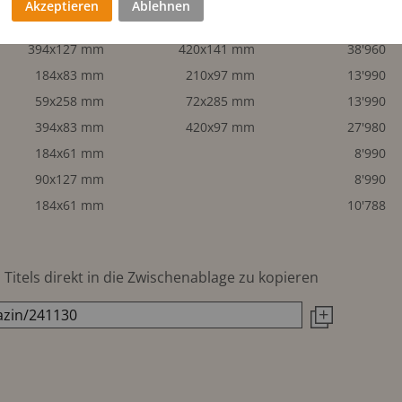
Akzeptieren
Ablehnen
90x258 mm
103x285 mm
19'480
394x127 mm
420x141 mm
38'960
184x83 mm
210x97 mm
13'990
59x258 mm
72x285 mm
13'990
394x83 mm
420x97 mm
27'980
184x61 mm
8'990
90x127 mm
8'990
184x61 mm
10'788
Titels direkt in die Zwischenablage zu kopieren