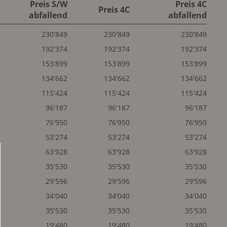
Preis S/W
Preis 4C
Preis 4C
abfallend
abfallend
230'849
230'849
230'849
192'374
192'374
192'374
153'899
153'899
153'899
134'662
134'662
134'662
115'424
115'424
115'424
96'187
96'187
96'187
76'950
76'950
76'950
53'274
53'274
53'274
63'928
63'928
63'928
35'530
35'530
35'530
29'596
29'596
29'596
34'040
34'040
34'040
35'530
35'530
35'530
19'480
19'480
19'480