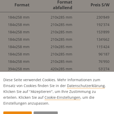
Format
Format
Preis S/W
abfallend
184x258 mm
210x285 mm
230'849
184x258 mm
210x285 mm
192'374
184x258 mm
210x285 mm
153'899
184x258 mm
210x285 mm
134'662
184x258 mm
210x285 mm
115'424
184x258 mm
210x285 mm
96'187
184x258 mm
210x285 mm
76'950
394x258 mm
420x285 mm
53'274
394x258 mm
420x285 mm
63'928
Diese Seite verwendet Cookies. Mehr Informationen zum
184x258 mm
210x285 mm
35'530
Einsatz von Cookies finden Sie in der
Datenschutz­erklärung
.
184x258 mm
210x285 mm
29'596
Klicken Sie auf "Akzeptieren", um Ihre Zustimmung zu
erteilen. Klicken Sie auf
Cookie-Einstellungen
, um die
184x258 mm
210x285 mm
34'040
Einstellungen anzupassen.
184x258 mm
210x285 mm
35'530
184x127 mm
210x141 mm
19'480