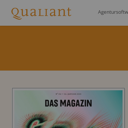
Agentursoftwa