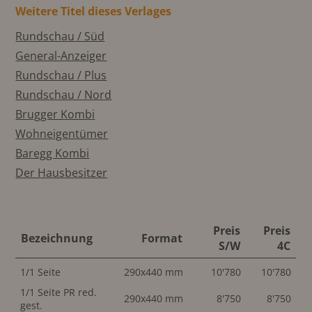
Weitere Titel dieses Verlages
Rundschau / Süd
General-Anzeiger
Rundschau / Plus
Rundschau / Nord
Brugger Kombi
Wohneigentümer
Baregg Kombi
Der Hausbesitzer
Preis
Preis
Bezeichnung
Format
S/W
4C
1/1 Seite
290x440 mm
10'780
10'780
1/1 Seite PR red.
290x440 mm
8'750
8'750
gest.