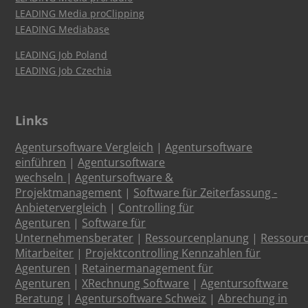
LEADING Media proClipping
LEADING Mediabase
LEADING Job Poland
LEADING Job Czechia
Links
Agentursoftware Vergleich
|
Agentursoftware
einführen
|
Agentursoftware
wechseln
|
Agentursoftware &
Projektmanagement
|
Software für Zeiterfassung -
Anbietervergleich
|
Controlling für
Agenturen
|
Software für
Unternehmensberater
|
Ressourcenplanung
|
Ressour
Mitarbeiter
|
Projektcontrolling Kennzahlen für
Agenturen
|
Retainermanagement für
Agenturen
|
XRechnung Software
|
Agentursoftware
Beratung
|
Agentursoftware Schweiz
|
Abrechung in